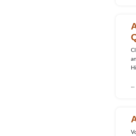
Aufba
A
Cl
an
Hi
...
Auto
A
Vo