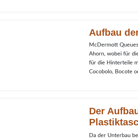
au der McDermott Queues
Aufbau de
McDermott Queues 
Ahorn, wobei für d
für die Hinterteile
Cocobolo, Bocote o
u Pooltisch mit Plastiktaschen
Der Aufbau
Plastiktas
Da der Unterbau bei