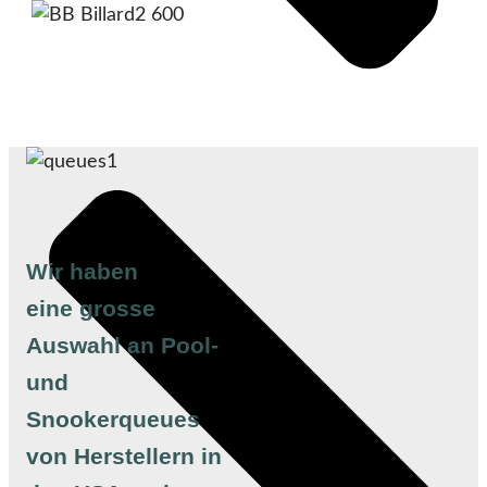
Wir haben
eine grosse
Auswahl an Pool-
und
Snookerqueues
von Herstellern in