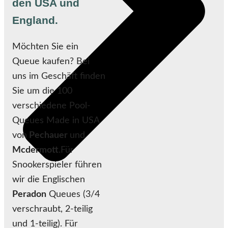
den USA und
England.
Möchten Sie ein
Queue kaufen? Bei
uns im Geschäft finden
Sie um die 100
verschiedene Pool-
Queues Made in USA
von
Pechauer
und
Mcdermott
.Für
Snookerspieler führen
wir die Englischen
Peradon
Queues (3/4
verschraubt, 2-teilig
und 1-teilig). Für