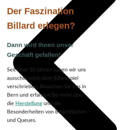
Der Faszination
Billard erlegen?
Dann wird Ihnen unser
Geschäft gefallen!
Seit über 30 Jahren haben wir uns
ausschliesslich dem Billardspiel
verschrieben. Besuchen Sie uns in
Bern und erfahren Sie mehr über
die
Herstellung
und die
Besonderheiten von Billardtischen
und Queues.