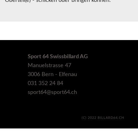
Oberteil(e) - schicken oder bringen können.
Sport 64 Swissbillard AG
Manuelstrasse 47
3006 Bern - Elfenau
031 352 24 84
sport64@sport64.ch
(C) 2022 BILLARD64.CH